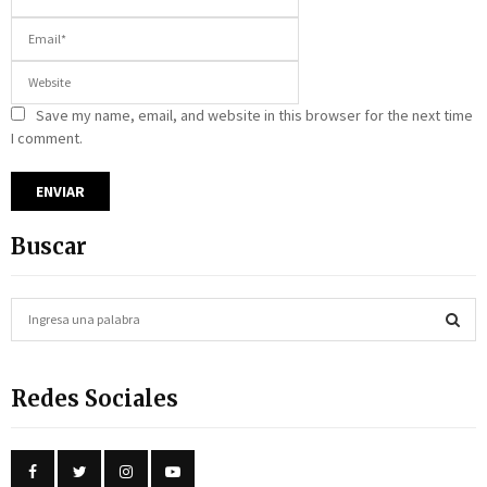
Save my name, email, and website in this browser for the next time
I comment.
Buscar
S
e
a
S
r
Redes Sociales
c
E
h
f
A
o