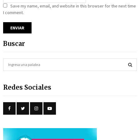
Save my name, email, and website in this browser for the next time
I comment.
Buscar
S
e
a
S
r
Redes Sociales
c
E
h
f
A
o
r
R
:
C
H