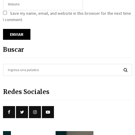
Save my name, email, and website in this browser for the next time
I comment.
Buscar
S
e
a
S
r
Redes Sociales
c
E
h
f
A
o
r
R
:
C