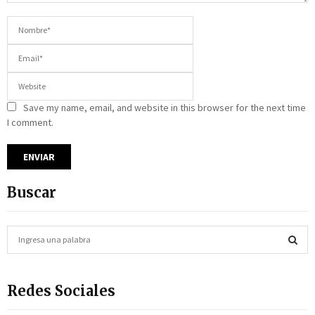
Save my name, email, and website in this browser for the next time
I comment.
Buscar
S
e
a
S
r
Redes Sociales
c
E
h