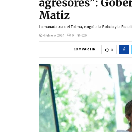
agresores”: Gobe
Matiz
La manadatria del Tolima, exigió a la Policía y la Fis
4 febrero, 2024
0
626
COMPARTIR
0