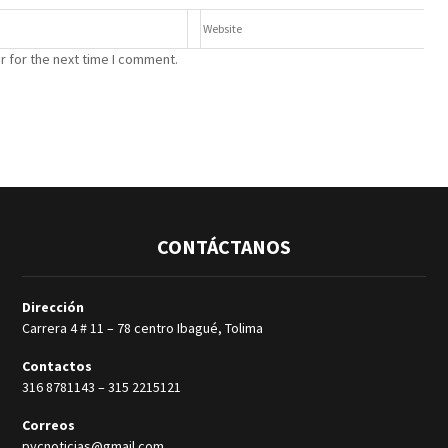
r for the next time I comment.
CONTÁCTANOS
Dirección
Carrera 4 # 11 – 78 centro Ibagué, Tolima
Contactos
316 8781143
–
315 2215121
Correos
pycnoticias@gmail.com