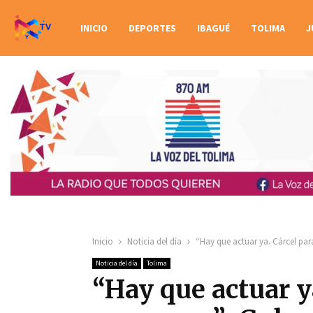
INICIO
DEPORTES
IBAGUÉ
TOLIMA
J
Inicio
Noticia del día
“Hay que actuar ya. Cárcel par
Noticia del día
Tolima
“Hay que actuar ya