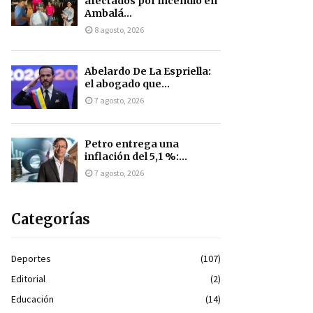
afectados por incendio en
Ambalá...
8 agosto, 2026
Abelardo De La Espriella:
el abogado que...
7 agosto, 2026
Petro entrega una
inflación del 5,1 %:...
7 agosto, 2026
Categorías
Deportes
(107)
Editorial
(2)
Educación
(14)