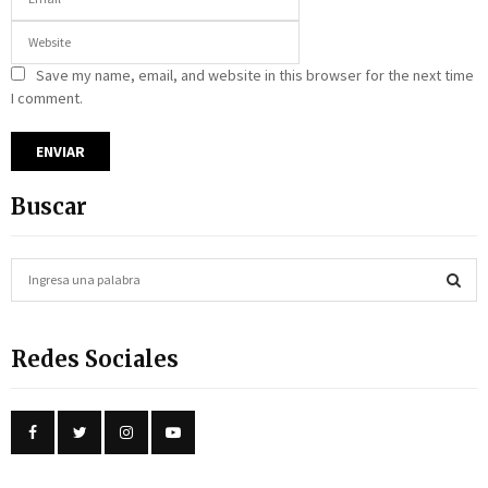
Save my name, email, and website in this browser for the next time
I comment.
Buscar
S
e
a
S
r
Redes Sociales
c
E
h
f
A
o
r
R
: