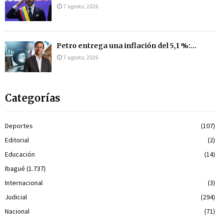
7 agosto, 2026
Petro entrega una inflación del 5,1 %:...
7 agosto, 2026
Categorías
Deportes
(107)
Editorial
(2)
Educación
(14)
Ibagué
(1.737)
Internacional
(3)
Judicial
(294)
Nacional
(71)