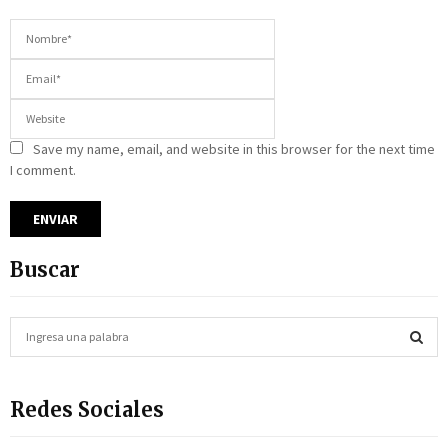
Save my name, email, and website in this browser for the next time
I comment.
Buscar
S
e
a
S
r
Redes Sociales
c
E
h