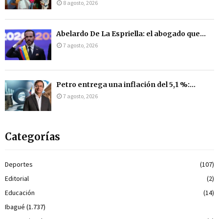
8 agosto, 2026
Abelardo De La Espriella: el abogado que...
7 agosto, 2026
Petro entrega una inflación del 5,1 %:...
7 agosto, 2026
Categorías
Deportes
(107)
Editorial
(2)
Educación
(14)
Ibagué
(1.737)