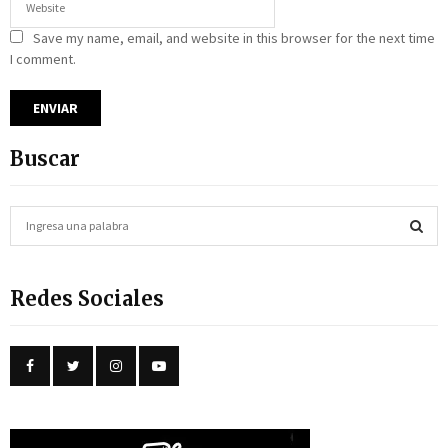
Save my name, email, and website in this browser for the next time
I comment.
Buscar
S
e
a
S
r
Redes Sociales
c
E
h
f
A
o
r
R
:
C