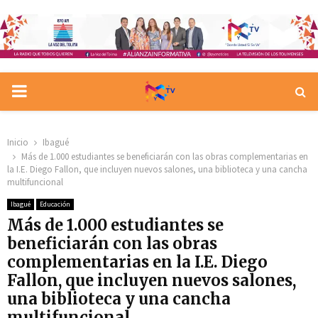
PRIMARY
MENU
Inicio
Ibagué
Más de 1.000 estudiantes se beneficiarán con las obras complementarias en
la I.E. Diego Fallon, que incluyen nuevos salones, una biblioteca y una cancha
multifuncional
Ibagué
Educación
Más de 1.000 estudiantes se
beneficiarán con las obras
complementarias en la I.E. Diego
Fallon, que incluyen nuevos salones,
una biblioteca y una cancha
multifuncional