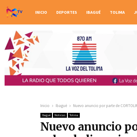
INICIO
DEPORTES
IBAGUÉ
TOLIMA
J
Inicio
Ibagué
Nuevo anuncio por parte de CORTOLIMA 
Ibagué
Noticias
Tolima
Nuevo anuncio p