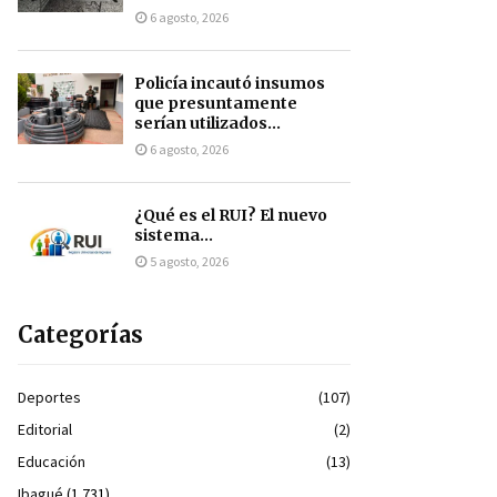
6 agosto, 2026
Policía incautó insumos
que presuntamente
serían utilizados...
6 agosto, 2026
¿Qué es el RUI? El nuevo
sistema...
5 agosto, 2026
Categorías
Deportes
(107)
Editorial
(2)
Educación
(13)
Ibagué
(1.731)