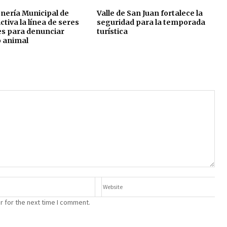
nería Municipal de
Valle de San Juan fortalece la
ctiva la línea de seres
seguridad para la temporada
es para denunciar
turística
o animal
r for the next time I comment.