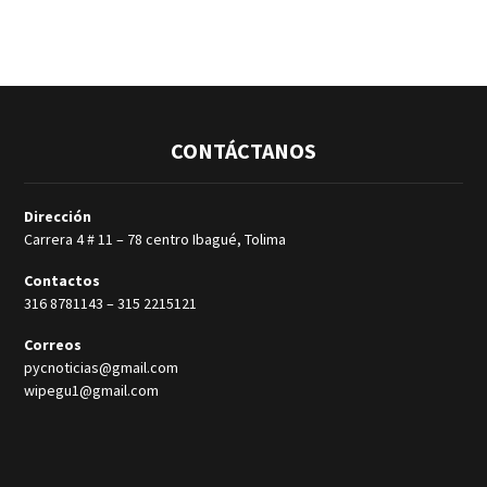
CONTÁCTANOS
Dirección
Carrera 4 # 11 – 78 centro Ibagué, Tolima
Contactos
316 8781143
–
315 2215121
Correos
pycnoticias@gmail.com
wipegu1@gmail.com