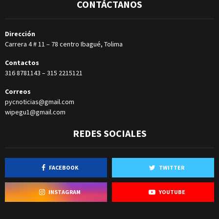
CONTÁCTANOS
Dirección
Carrera 4 # 11 – 78 centro Ibagué, Tolima
Contactos
316 8781143
–
315 2215121
Correos
pycnoticias@gmail.com
wipegu1@gmail.com
REDES SOCIALES
FACEBOOK
TWITTER
INSTAGRAM
YOUTUBE