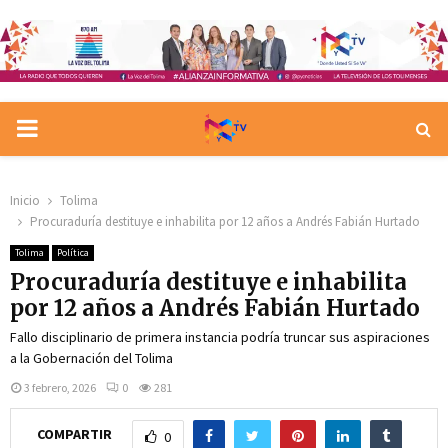
PRIMARY
MENU
Inicio
Tolima
Procuraduría destituye e inhabilita por 12 años a Andrés Fabián Hurtado
Tolima
Política
Procuraduría destituye e inhabilita
por 12 años a Andrés Fabián Hurtado
Fallo disciplinario de primera instancia podría truncar sus aspiraciones
a la Gobernación del Tolima
3 febrero, 2026
0
281
COMPARTIR
0