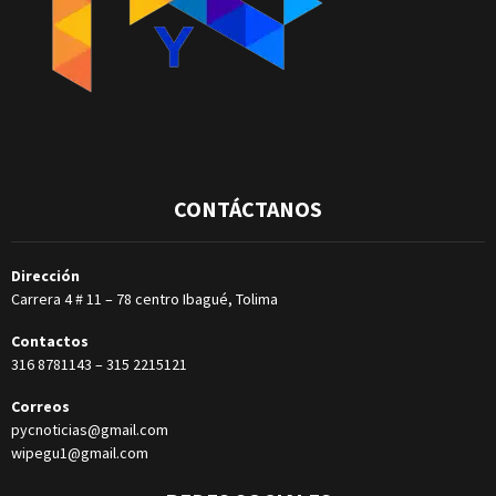
CONTÁCTANOS
Dirección
Carrera 4 # 11 – 78 centro Ibagué, Tolima
Contactos
316 8781143
–
315 2215121
Correos
pycnoticias@gmail.com
wipegu1@gmail.com