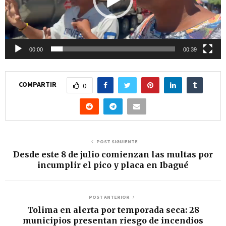
o
d
u
c
00:00
00:39
t
o
COMPARTIR
0
r
d
e
v
POST SIGUIENTE
Desde este 8 de julio comienzan las multas por
í
incumplir el pico y placa en Ibagué
d
e
POST ANTERIOR
o
Tolima en alerta por temporada seca: 28
municipios presentan riesgo de incendios