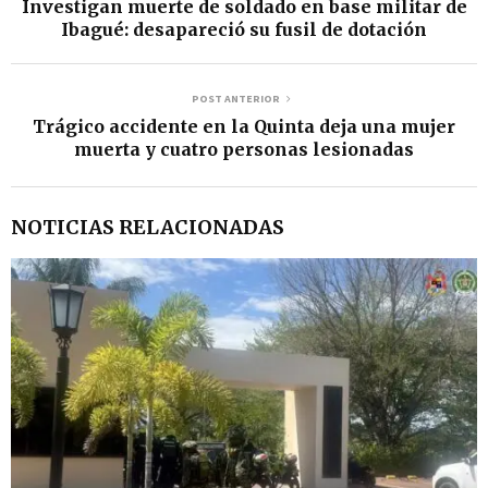
Investigan muerte de soldado en base militar de
í
Ibagué: desapareció su fusil de dotación
d
e
POST ANTERIOR
o
Trágico accidente en la Quinta deja una mujer
muerta y cuatro personas lesionadas
NOTICIAS RELACIONADAS