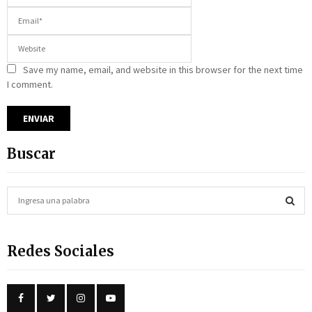
Save my name, email, and website in this browser for the next time
I comment.
Buscar
S
e
a
S
r
Redes Sociales
c
E
h
f
A
o
r
R