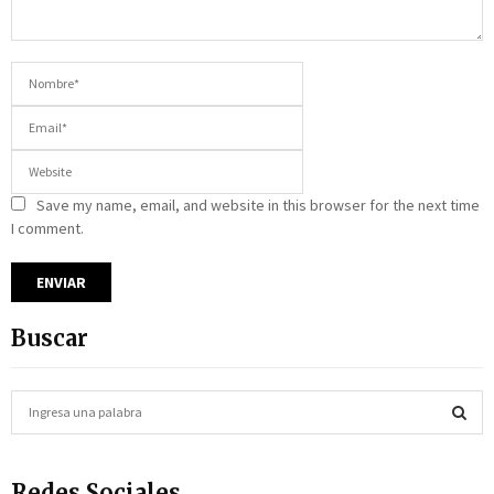
Save my name, email, and website in this browser for the next time
I comment.
Buscar
S
e
a
S
r
Redes Sociales