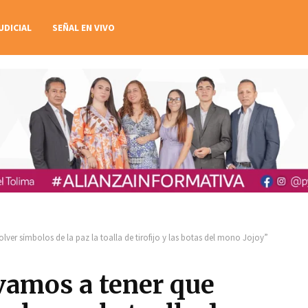
UDICIAL
SEÑAL EN VIVO
lver símbolos de la paz la toalla de tirofijo y las botas del mono Jojoy”
vamos a tener que