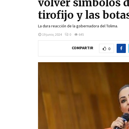
volver símbolos de
tirofijo y las bot
La dura reacción de la gobernadora del Tolima.
19 junio, 2024
0
645
COMPARTIR
0