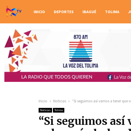
INICIO
DEPORTES
IBAGUÉ
TOLIMA
J
Inicio
Noticias
“Si seguimos así vamos a tener que vo
Noticias
Tolima
“Si seguimos así 