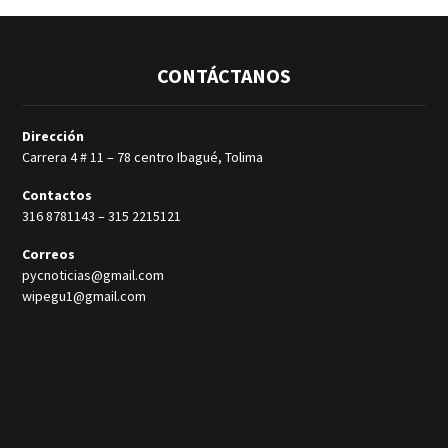
a
r
CONTÁCTANOS
a
a
Dirección
u
Carrera 4 # 11 – 78 centro Ibagué, Tolima
m
Contactos
e
316 8781143
–
315 2215121
n
Correos
t
pycnoticias@gmail.com
a
wipegu1@gmail.com
r
o
d
i
s