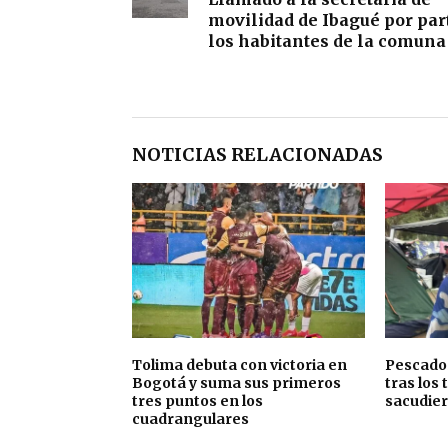
c
movilidad de Ibagué por par
los habitantes de la comuna
t
o
r
d
NOTICIAS RELACIONADAS
e
a
u
d
i
o
Tolima debuta con victoria en
Pescador
Bogotá y suma sus primeros
tras los
tres puntos en los
sacudie
cuadrangulares