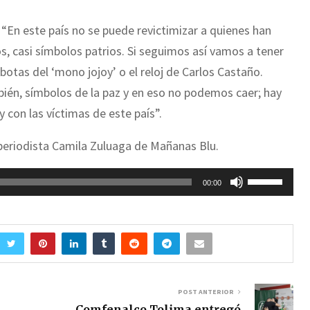
 “En este país no se puede revictimizar a quienes han
os, casi símbolos patrios. Si seguimos así vamos a tener
as botas del ‘mono jojoy’ o el reloj de Carlos Castaño.
ién, símbolos de la paz y en eso no podemos caer; hay
y con las víctimas de este país”.
periodista Camila Zuluaga de Mañanas Blu.
U
00:00
t
i
l
i
z
POST ANTERIOR
a
Comfenalco Tolima entregó