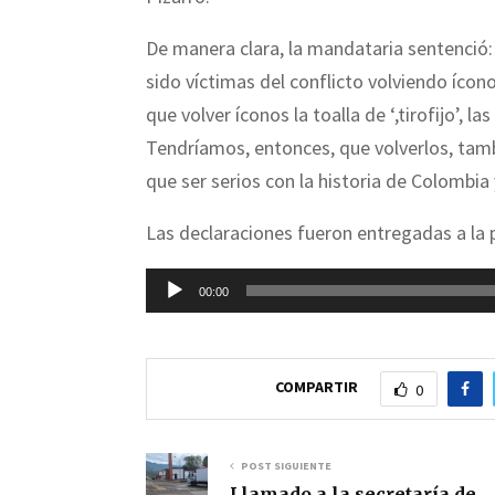
De manera clara, la mandataria sentenció:
sido víctimas del conflicto volviendo ícon
que volver íconos la toalla de ‘,tirofijo’, l
Tendríamos, entonces, que volverlos, tamb
que ser serios con la historia de Colombia 
Las declaraciones fueron entregadas a la 
R
00:00
e
p
r
COMPARTIR
0
o
d
POST SIGUIENTE
u
Llamado a la secretaría de