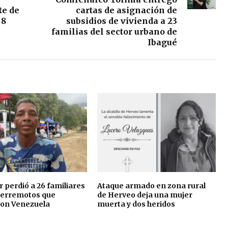
l
te de
cartas de asignación de
 8
subsidios de vivienda a 23
a
familias del sector urbano de
s
Ibagué
t
e
c
l
a
s
d
e
f
 perdió a 26 familiares
Ataque armado en zona rural
l
 terremotos que
de Herveo deja una mujer
ron Venezuela
muerta y dos heridos
e
c