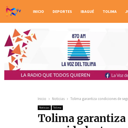
INICIO
DEPORTES
IBAGUÉ
TOLIMA
J
Inicio
Noticias
Tolima garantiza condiciones de segu
Noticias
Tolima
Tolima garantiza