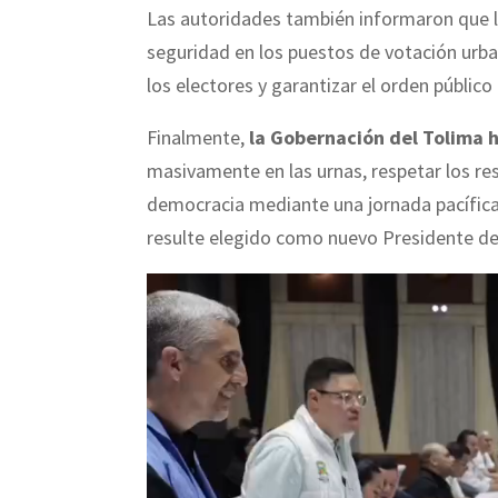
Las autoridades también informaron que l
seguridad en los puestos de votación urban
los electores y garantizar el orden público
Finalmente,
la Gobernación del Tolima 
masivamente en las urnas, respetar los res
democracia mediante una jornada pacífic
resulte elegido como nuevo Presidente de 
R
e
p
r
o
d
u