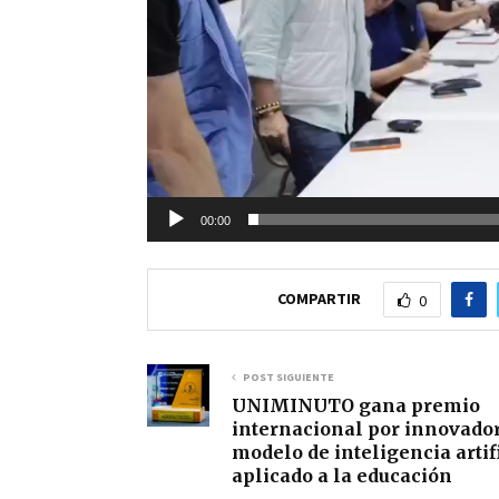
c
t
o
r
d
e
v
00:00
í
d
COMPARTIR
0
e
o
POST SIGUIENTE
UNIMINUTO gana premio
internacional por innovado
modelo de inteligencia artif
aplicado a la educación