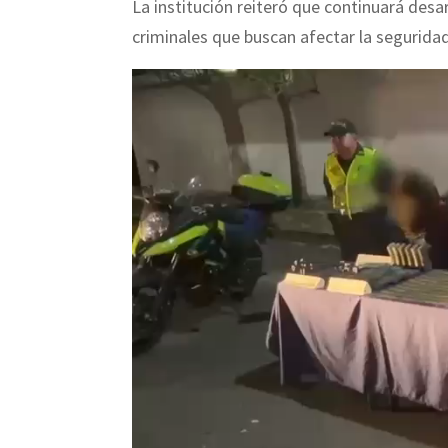
La institución reiteró que continuará des
criminales que buscan afectar la seguridad
R
e
p
r
o
d
u
c
t
o
r
d
e