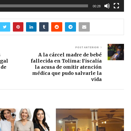
00:28
POST ANTERIOR
s
A la cárcel madre de bebé
egal
fallecida en Tolima: Fiscalía
 de
la acusa de omitir atención
médica que pudo salvarle la
vida