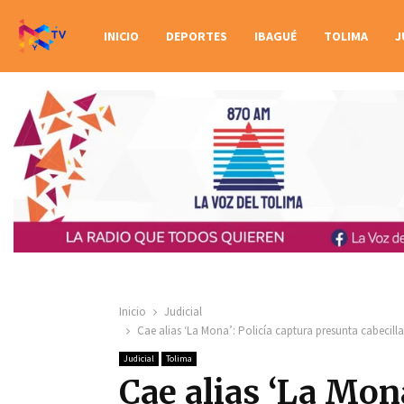
INICIO
DEPORTES
IBAGUÉ
TOLIMA
J
Inicio
Judicial
Cae alias ‘La Mona’: Policía captura presunta cabecill
Judicial
Tolima
Cae alias ‘La Mona