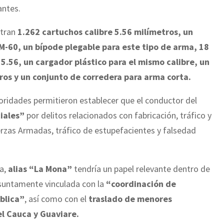
antes.
ntran
1.262 cartuchos calibre 5.56 milímetros, un
M-60, un bípode plegable para este tipo de arma, 18
 5.56, un cargador plástico para el mismo calibre, un
tros y un conjunto de corredera para arma corta.
toridades permitieron establecer que el conductor del
iales”
por delitos relacionados con fabricación, tráfico y
erzas Armadas, tráfico de estupefacientes y falsedad
ia,
alias “La Mona”
tendría un papel relevante dentro de
esuntamente vinculada con la
“coordinación de
ública”
, así como con el
traslado de menores
l Cauca y Guaviare.