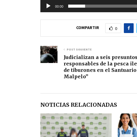
v
00:00
í
d
COMPARTIR
0
e
o
POST SIGUIENTE
Judicializan a seis presunto
responsables de la pesca il
de tiburones en el Santuario
Malpelo”
NOTICIAS RELACIONADAS