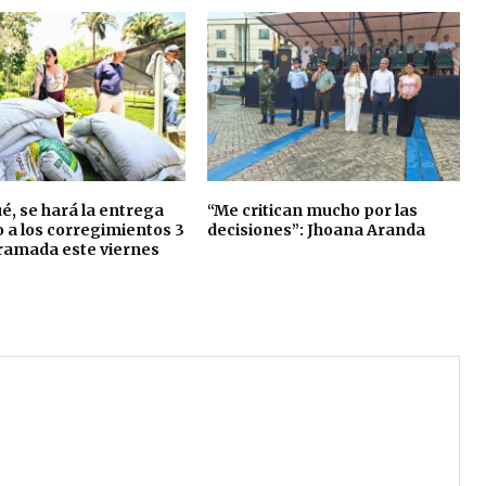
é, se hará la entrega
“Me critican mucho por las
 a los corregimientos 3
decisiones”: Jhoana Aranda
ramada este viernes