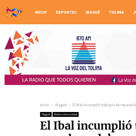
INICIO
DEPORTES
IBAGUÉ
TOLIMA
J
Inicio
Ibagué
El Ibal incumplió trabajos de reparac
Ibagué
Notas comunidad
El Ibal incumplió