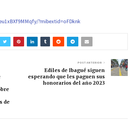
meu1xBXf9MMqfy/?mibextid=oFDknk
POST ANTERIOR
Ediles de Ibagué siguen
e
esperando que les paguen sus
honorarios del año 2023
obre
s de