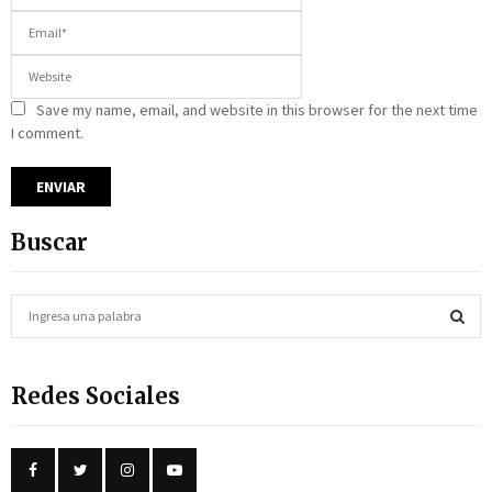
Save my name, email, and website in this browser for the next time
I comment.
Buscar
S
e
a
S
r
Redes Sociales
c
E
h
f
A
o
r
R