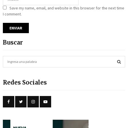
Save my name, email, and website in this browser for the next time
I comment.
Buscar
S
e
a
S
r
Redes Sociales
c
E
h
f
A
o
r
R
:
C