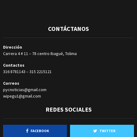
CONTÁCTANOS
Dirección
Carrera 4 # 11 – 78 centro Ibagué, Tolima
Contactos
316 8781143
–
315 2215121
Correos
pycnoticias@gmail.com
wipegu1@gmail.com
REDES SOCIALES
FACEBOOK
TWITTER