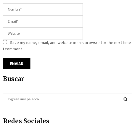
Save my name, email, and website in this browser for the next time
I comment.
Buscar
S
e
a
S
r
Redes Sociales
c
E
h
f