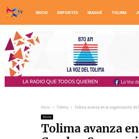
INICIO
DEPORTES
IBAGUÉ
TOLIMA
J
Inicio
Tolima
Tolima avanza en la organización de 
Tolima
Tolima avanza en 