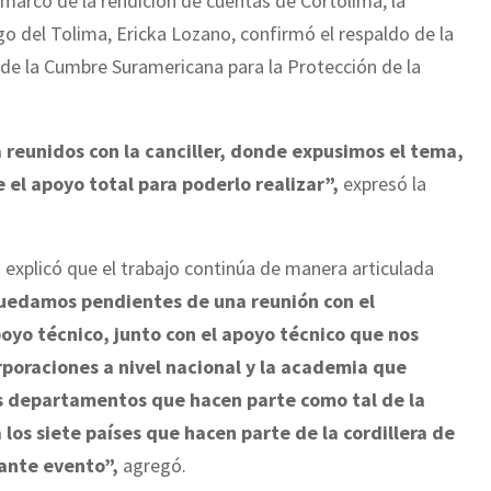
 marco de la rendición de cuentas de Cortolima, la
go del Tolima, Ericka Lozano, confirmó el respaldo de la
n de la Cumbre Suramericana para la Protección de la
reunidos con la canciller, donde expusimos el tema,
 el apoyo total para poderlo realizar”,
expresó la
xplicó que el trabajo continúa de manera articulada
edamos pendientes de una reunión con el
poyo técnico, junto con el apoyo técnico que nos
rporaciones a nivel nacional y la academia que
os departamentos que hacen parte como tal de la
 los siete países que hacen parte de la cordillera de
tante evento”,
agregó.