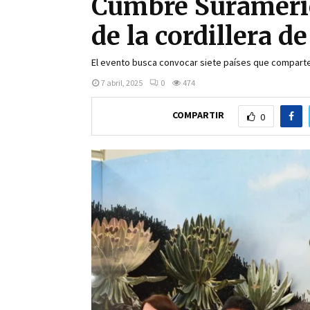
Cumbre Surameric
de la cordillera 
El evento busca convocar siete países que compart
7 abril, 2025
0
474
COMPARTIR
0